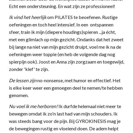
Echt een ondersteuning. En wat zijn ze professioneel!
Ik vind het heerlijk
om PILATES te beoefenen. Rustige
oefeningen en toch heel intensief. In een ontspannen
sfeer, train ik mijn (diepere houdings)spieren ...ja écht,
met een glimlach op mijn gezicht. Ondanks dat het zweet
bij lange na niet van mijn gezicht druipt, voel me ik na de
oefeningen weer toppie (en heb de volgende dag nog
spierpijn ook). Joost en Anna zijn zorgzaam en toegewijd,
zonder 'klef' te zijn.
De lessen zijn
no-nonsense, met humor en effectief. Het
is elke keer weer een genoegen deel te nemen/te hebben
genomen.
Nu voel ik me herboren!
Ik durfde helemaal niet meer te
bewegen omdat ik zo'n last had van mijn schouders. Ik
was steeds bang voor de pijn. Bij GYROKINESIS mag je
de bewegingen rustig en vloeiend doen. De adem helpt